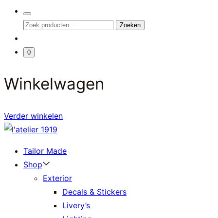
1919
Search
Zoeken
Toggle
Zoeken
naar:
Minicart
0
Toggle
Winkelwagen
Verder winkelen
l'atelier
1919
Tailor Made
Shop
Exterior
Decals & Stickers
Livery’s