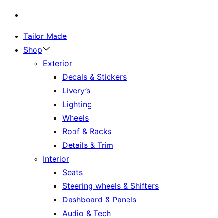
Skip
to
Tailor Made
content
Shop
Exterior
Decals & Stickers
Livery’s
Lighting
Wheels
Roof & Racks
Details & Trim
Interior
Seats
Steering wheels & Shifters
Dashboard & Panels
Audio & Tech