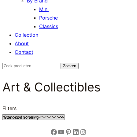
By Brand
Mini
Porsche
Classics
Collection
About
Contact
Zoeken
Zoeken
naar:
Art & Collectibles
Filters
Facebook
YouTube
Pinterest
LinkedIn
Instagram